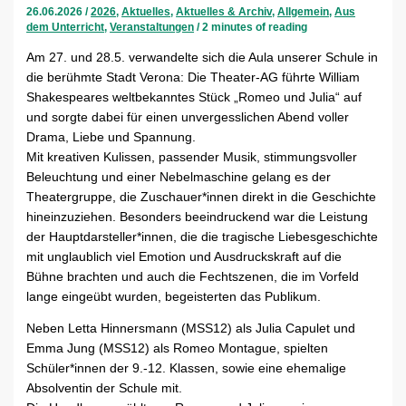
26.06.2026
/
2026
,
Aktuelles
,
Aktuelles & Archiv
,
Allgemein
,
Aus
dem Unterricht
,
Veranstaltungen
/
2 minutes of reading
Am 27. und 28.5. verwandelte sich die Aula unserer Schule in
die berühmte Stadt Verona: Die Theater-AG führte William
Shakespeares weltbekanntes Stück „Romeo und Julia“ auf
und sorgte dabei für einen unvergesslichen Abend voller
Drama, Liebe und Spannung.
Mit kreativen Kulissen, passender Musik, stimmungsvoller
Beleuchtung und einer Nebelmaschine gelang es der
Theatergruppe, die Zuschauer*innen direkt in die Geschichte
hineinzuziehen. Besonders beeindruckend war die Leistung
der Hauptdarsteller*innen, die die tragische Liebesgeschichte
mit unglaublich viel Emotion und Ausdruckskraft auf die
Bühne brachten und auch die Fechtszenen, die im Vorfeld
lange eingeübt wurden, begeisterten das Publikum.
Neben Letta Hinnersmann (MSS12) als Julia Capulet und
Emma Jung (MSS12) als Romeo Montague, spielten
Schüler*innen der 9.-12. Klassen, sowie eine ehemalige
Absolventin der Schule mit.