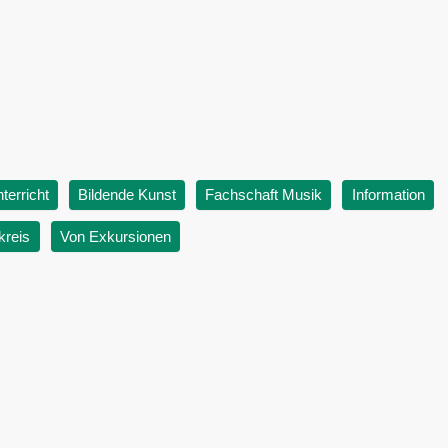
erricht
Bildende Kunst
Fachschaft Musik
Information
kreis
Von Exkursionen