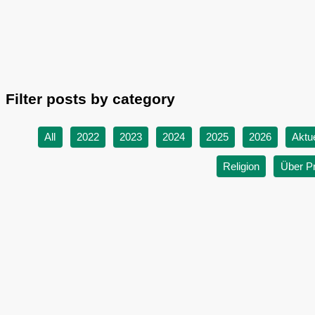
Filter posts by category
All
2022
2023
2024
2025
2026
Aktu
Religion
Über Pr