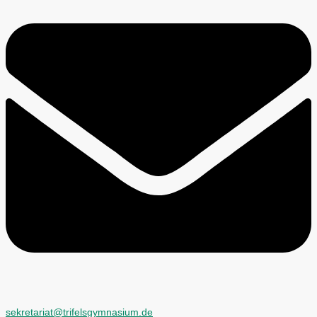
sekretariat@trifelsgymnasium.de