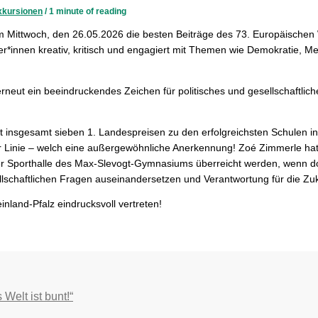
xkursionen
/
1 minute of reading
 Mittwoch, den 26.05.2026 die besten Beiträge des 73. Europäischen
üler*innen kreativ, kritisch und engagiert mit Themen wie Demokratie
erneut ein beeindruckendes Zeichen für politisches und gesellschaft
it insgesamt sieben 1. Landespreisen zu den erfolgreichsten Schulen in
er Linie – welch eine außergewöhnliche Anerkennung! Zoé Zimmerle hat
r Sporthalle des Max-Slevogt-Gymnasiums überreicht werden, wenn dort 
ellschaftlichen Fragen auseinandersetzen und Verantwortung für die 
nland-Pfalz eindrucksvoll vertreten!
Welt ist bunt!“