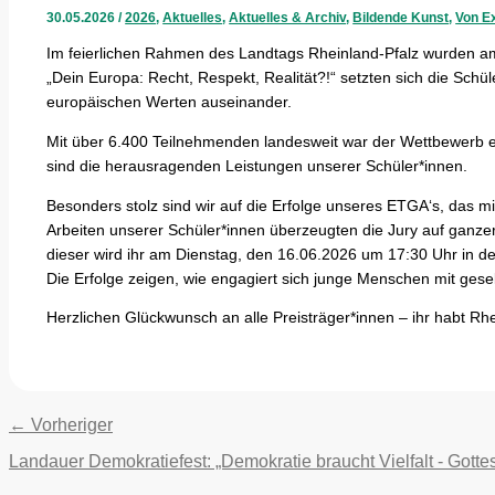
30.05.2026
/
2026
,
Aktuelles
,
Aktuelles & Archiv
,
Bildende Kunst
,
Von E
Im feierlichen Rahmen des Landtags Rheinland-Pfalz wurden am
„Dein Europa: Recht, Respekt, Realität?!“ setzten sich die Sch
europäischen Werten auseinander.
Mit über 6.400 Teilnehmenden landesweit war der Wettbewerb 
sind die herausragenden Leistungen unserer Schüler*innen.
Besonders stolz sind wir auf die Erfolge unseres ETGA‘s, das m
Arbeiten unserer Schüler*innen überzeugten die Jury auf ganz
dieser wird ihr am Dienstag, den 16.06.2026 um 17:30 Uhr in de
Die Erfolge zeigen, wie engagiert sich junge Menschen mit ges
Herzlichen Glückwunsch an alle Preisträger*innen – ihr habt Rhei
←
Vorheriger
Landauer Demokratiefest: „Demokratie braucht Vielfalt - Gottes 