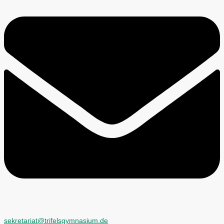
sekretariat@trifelsgymnasium.de