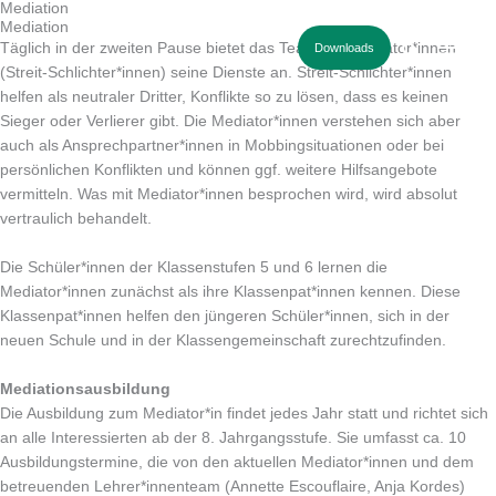
Mediation
Main
Main
Main
Main
Mediation
Menu
Menu
Menu
Menu
Suchen
Täglich in der zweiten Pause bietet das Team der Mediator*innen
Downloads
(Streit-Schlichter*innen) seine Dienste an. Streit-Schlichter*innen
helfen als neutraler Dritter, Konflikte so zu lösen, dass es keinen
Sieger oder Verlierer gibt. Die Mediator*innen verstehen sich aber
auch als Ansprechpartner*innen in Mobbingsituationen oder bei
persönlichen Konflikten und können ggf. weitere Hilfsangebote
vermitteln. Was mit Mediator*innen besprochen wird, wird absolut
vertraulich behandelt.
Die Schüler*innen der Klassenstufen 5 und 6 lernen die
Mediator*innen zunächst als ihre Klassenpat*innen kennen. Diese
Klassenpat*innen helfen den jüngeren Schüler*innen, sich in der
neuen Schule und in der Klassengemeinschaft zurechtzufinden.
Mediationsausbildung
Die Ausbildung zum Mediator*in findet jedes Jahr statt und richtet sich
an alle Interessierten ab der 8. Jahrgangsstufe. Sie umfasst ca. 10
Ausbildungstermine, die von den aktuellen Mediator*innen und dem
betreuenden Lehrer*innenteam (Annette Escouflaire, Anja Kordes)